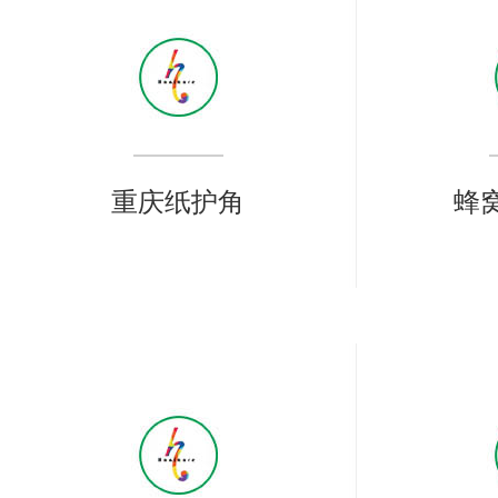
重庆纸护角
蜂